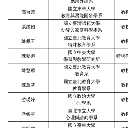
應用外語系
國立東華大學
高台茜
教
教育與潛能開發學系
國立臺灣師範大學
張鑑如
教
幼兒與家庭科學學系
國立臺北教育大學
陳佩玉
教
特殊教育學系
國立中央大學
陳斐卿
特聘
學習與教學研究所
國立臺北教育大學
陳慧蓉
教
教育系
國立臺北教育大學
陳蕙芬
教
教育學系
國立政治大學
游琇婷
教
心理學系
臺北市立大學
游錦雲
教
心理與諮商學系
國立臺東大學