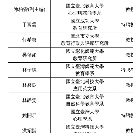
國立臺北教育大學
陳柏霖
(
副主編
)
教
心理與諮商學系
國立成功大學
于富雲
特聘
教育研究所
臺北市立大學
何希慧
教
教育行政與評鑑研究所
國立彰化師範大學
吳璧如
教
教育研究所
國立臺灣師範大學
林子斌
特聘
教育學系
國立臺北科技大學
林彥良
教
應用英文系
國立臺北教育大學
林靜雯
教
自然科學教育學系
國立臺灣大學
姚開屏
特聘
心理學系
國立臺灣科技大學
洪紹挺
教