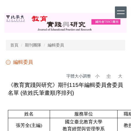
跳
到
主
要
內
容
區
首頁
期刊團隊
編輯委員
編輯委員
字體大小調整
小
中
大
《教育實踐與研究》期刊
115
年編輯委員會委員
名單 (依姓氏筆畫順序排列)
姓名
服務單位
職
國立臺北教育大學
張芳全
(
主編
)
教
教育經營與管理學系