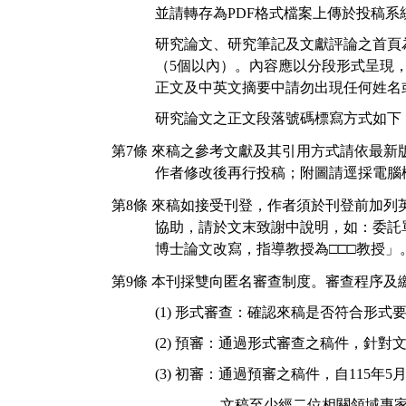
並請轉存為
PDF
格式檔案上傳於投稿系
研究論文、研究筆記及文獻評論之首頁
（
5
個以內）。內容應以分段形式呈現
正文及中英文摘要中請勿出現任何姓名
研究論文之正文段落號碼標寫方式如下
第
7
條
來稿之參考文獻及其引用方式請依最新
作者修改後再行投稿；附圖請逕採電腦
第
8
條
來稿如接受刊登，作者須於刊登前加列
協助，請於文末致謝中說明，如：委託
博士論文改寫，指導教授為
□□□
教授」
第
9
條
本刊採雙向匿名審查制度。審查程序及
(1)
形式審查：確認來稿是否符合形式
(2)
預審：通過形式審查之稿件，針對
(3)
初審：通過預審之稿件，自
115
年
5
文稿至少經二位相關領域專