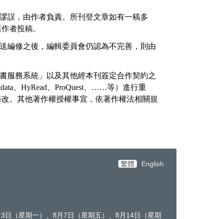
謬誤，由作者負責。所刊登文章
如有一稿多
篇作者投稿。
送編修之後，編輯委員會仍認為不完善，則由
書服務系統」以及其他經本刊簽定合作契約之
cdata
、
HyRead
、
ProQuest
、
……
等）進行重
修改。其他著作權授權事宜，依著作權法相關規
繁體
English
8月3日（星期一）、8月7日（星期五）、8月14日（星期