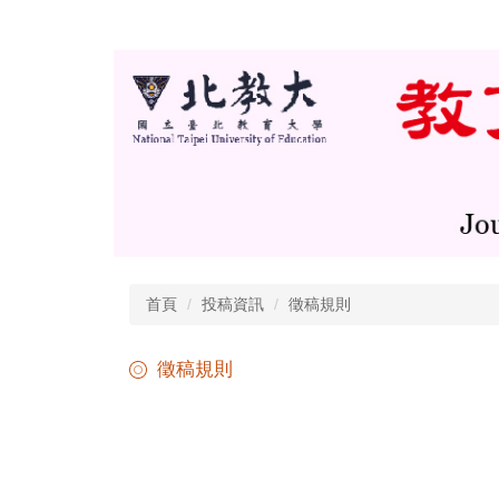
跳
到
主
要
內
容
區
首頁
投稿資訊
徵稿規則
徵稿規則