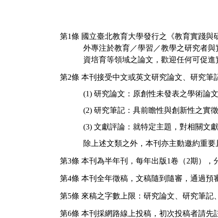
第
1
條
國立臺北教育大學發行之《教育實踐與
外專注於教育／學習／教學之研究者與
資培育等領域之論文，歡迎任何可促進
第
2
條
本刊接受中文或英文研究論文、研究筆
(1)
研究論文：原創性未發表之學術論
(2)
研究筆記：具前瞻性與創新性之實
(3)
文獻評論：就特定主題，對相關文
除上述文類之外，本刊亦主動邀約重要
第
3
條
本刊為半年刊，每年出版
1
卷（
2
期），
第
4
條
本刊全年徵稿，文稿隨到隨審，通過預
第
5
條
來稿之字數上限：研究論文、研究筆記
第
6
條
本刊採網路線上投稿，初次投稿者請先