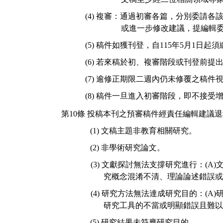
(4)
複審：通過初審各篇，分別委請各
或進一步修改建議，提編輯
(5)
稿件如獲刊登，自
115
年
5
月
1
日起須
(6)
若來稿於初、複審階段或刊登前提
(7)
逾修正期限二週內仍未修覆
之稿件
(8)
稿件一旦進入初審階段，即不接受
第
10
條
投稿本刊之預審稿件經責任編輯建議退
(1)
文稿主題非教育相關研究。
(2)
非學術研究論文。
(3)
文獻探討無法支撐研究進行：
(A)
究概念混淆不清、理論論述錯誤或
(4)
研究方法無法達成研究目的：
(A)
研究工具的不當或明顯錯誤且難
(5)
研究結果未符應研究目的。