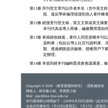
第
11
條
所刊登文章均以作者本名（含中英文姓
投、違反學術倫理或侵犯他人著作權
第
12
條
經接受刊登文稿，英文文章或英文摘要
本刊代為送專人再修，編修費用需由
第
13
條
來稿經收錄後，著作人同意授權本刊以
資料庫（包括台灣人社百刊資料庫、
製、透過網路提供服務、授權用戶下
定辦理。
第
14
條
本規則經本刊編輯委員會會議通過，修
Copyright © 2026 《教育實踐與研究》 - 隱私權政策
聯絡人 : 林佳蓁小姐、李典恩小姐
Mail : jepr@tea.ntue.edu.tw
本刊暑假辦公時間如下：115年6月29日(星期一)起至同
全校共同暑休日: 7月10日(星期五)、7月17日（星