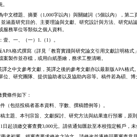
統。
為中文標題、摘要（
1,000
字以內）與關鍵詞（
5
個以內），第二
，並涵蓋研究目的、主要理論與文獻、研究設計與方法、研究結
或服務單位等類似之個人資料。
：壹、一、（一）
1.
（
1
）。
版
APA
格式撰寫（詳見「教育實踐與研究論文引用文獻註明格式
檔案製作並存檔，或用白紙墨繪，務求工整清晰。
英譯之中文參考文獻，
英譯之後的參考文獻亦以
最新版
APA
格式
單位、研究團隊、提供協助者以及協助內容等。
稿件若為碩、博
。
繳費條件如下：
要件（包括投稿者基本資料、字數、撰稿體例等）。
文稿主題、本刊宗旨、文獻探討、研究方法與結果進行預審，原
月
1
日起須繳交審查費
3,000
元。請依通知匯款至本校指定帳戶，未
家學者初審。經審查要求修改之論文，請修改並逐條回覆審查意