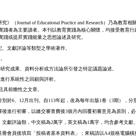
研究》（
Journal of Educational Practice and Research
）乃為教育相
實踐者為主要讀者。本刊以教育實踐為核心關懷，均接受教育行
實踐或提昇實踐能量之思想論述及研究。
記、文獻評論等類型之學術著作。
文。
徵研究成果、資料分析或方法論所引發之特定議題論述。
獻進行系統性之回顧與評析。
且具前瞻性之文章。
分別於
6
、
12
月出刊。自
113
年起，改為每年出版
1
卷（
3
期），分
審後進行初審，以繳交審查費後
3
個月內回覆初審意見為原則，必
、文獻評論類，中文稿為
2
萬字，英文稿為
1
萬字，均含參考文獻
註冊會員後填寫「投稿者基本資料表」；來稿請以
A4
規格電腦橫