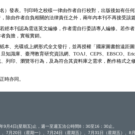
名）發表。刊印時之校樣一律由作者自行校對，出版後如有任何
者，除由作者自負相關的法律責任之外，兩年內本刊不再接受該
若經本刊認為需送英文編修，作者需自行委請專人編修。若作者
作者負擔，實報實銷。
紙本、光碟或上網形式全文發行，並再授權「國家圖書館遠距圖
月旦知識庫、臺灣教育研究資訊網、
TOAJ
、
CEPS
、
EBSCO
、
Eri
載、列印、瀏覽等行為，及為符合其資料庫之需求，酌作格式之
正時亦同。
年9月4日(星期五)止，週一至週五洽公時間8：30至16：30止。
期五）、7月20日（星期一）、7月24日（星期五）、7月31日（星期五）、