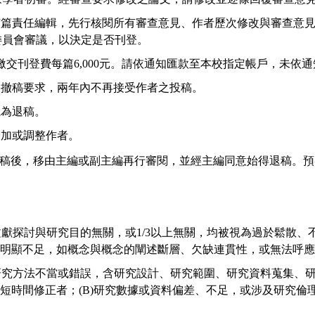
該篇責任編輯，先行核閱所有審查意見、作者歷次修改與審查意
委員會審議，以決定是否刊登。
繳交刊登費每篇
6,000
元。請依通知匯款至本校指定帳戶，未依通
出撤稿要求，兩年內不再接受作者之投稿。
視為退稿。
增加或調整作者。
稿後，移由主編或副主編再行審閱，並經主編同意始得退稿。預
文獻探討與研究目的無關，或
1/3
以上無關，均被視為過於鬆散、
明顯不足，如概念與概念的闡述斷層、欠缺連貫性，或無法呼應
研究方法不當或錯誤，含研究設計、研究範圍、研究資料蒐集、
以短時間修正者；
(B)
研究數據或資料偏差、不足，或涉及研究倫