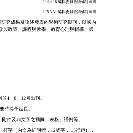
114.4.18
編輯委員會議修訂通過
115.3.31
編輯委員會議修訂通過
關研究成果及論述發表的學術研究期刊，以國內
政與政策、課程與教學、教育心理與輔導、師
別於
4
、
8
、
12
月出刊。
要時得予延長。
、附件及非文字之插圖、表格、譜例等。
排打字（內文為細明體，
12
號字，
1.5
行距），