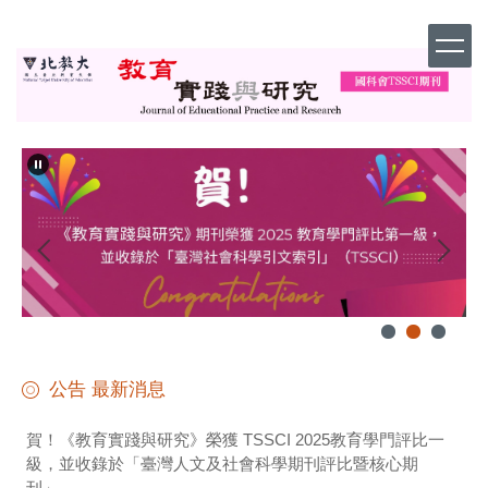
跳
到
主
要
內
容
區
公告 最新消息
賀！《教育實踐與研究》榮獲 TSSCI 2025教育學門評比一
級，並收錄於「臺灣人文及社會科學期刊評比暨核心期
刊」。